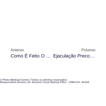
Anterior
Próximo
Como É Feito O Diagnóstico Da Disfunção Erétil?
Ejaculação Precoce: Como Tratar?
© Prime Medical Center | Todos os direitos reservados
Responsável técnico: Dr. Antonio Cezar Batista Filho - CRM-GO: 34.015
A melhor clínica de tratamento da saúde
sexual do homem em Goiânia!