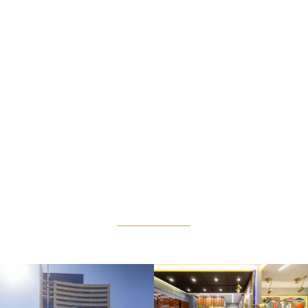
Excelência médica. Tecnologia avançada.
Atendimento discreto.
A
Prime Medical Center
é uma clínica especializada em
saúde e estética médica masculina, oferecendo
tratamentos modernos com foco absoluto em segurança,
precisão e naturalidade.
Nosso espaço foi projetado para garantir
privacidade
total
, atendimento individualizado e protocolos
conduzidos exclusivamente por profissionais qualificados.
Aqui, você recebe cuidado humano, tecnologia de alto
padrão e resultados que transformam, com respeito, sigilo
e excelência.