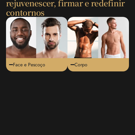
rejuvenescer, firmar e redefinir
contornos
Face e Pescoço
Corpo