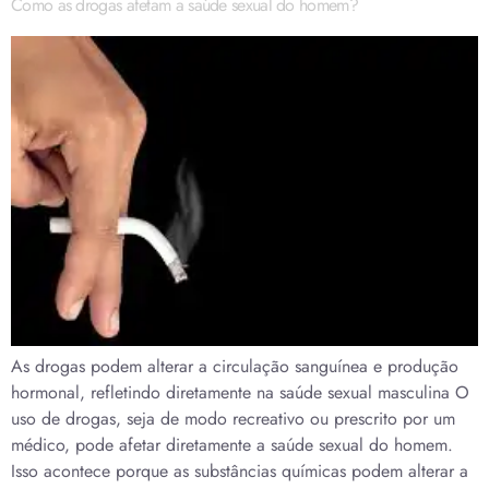
Como as drogas afetam a saúde sexual do homem?
As drogas podem alterar a circulação sanguínea e produção
hormonal, refletindo diretamente na saúde sexual masculina O
uso de drogas, seja de modo recreativo ou prescrito por um
médico, pode afetar diretamente a saúde sexual do homem.
Isso acontece porque as substâncias químicas podem alterar a