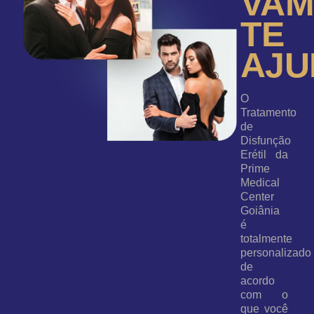
VA
TE
AJU
O
Tratamento
de
Disfunção
Erétil da
Prime
Medical
Center
Goiânia
é
totalmente
personalizado
de
acordo
com o
que você