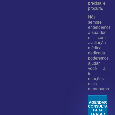
precisa e
procura.
Nós
sempre
entendemos
a sua dor
e com
avaliação
médica
dedicada
poderemos
ajudar
você a
ter
relações
mais
duradouras
AGENDAR
CONSULTA
PARA
TRATAR