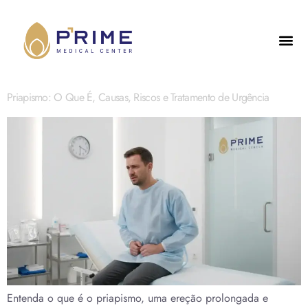
Priapismo: O Que É, Causas, Riscos e Tratamento de Urgência
Entenda o que é o priapismo, uma ereção prolongada e