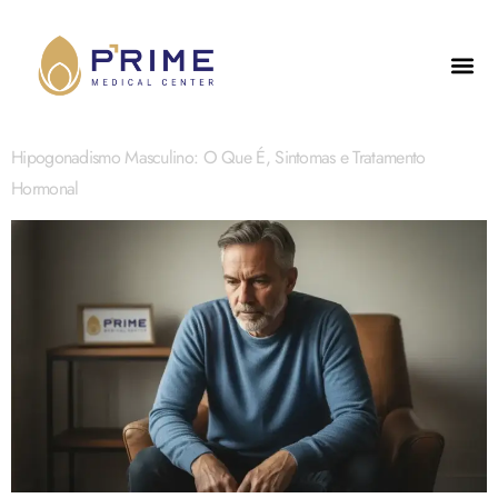
Hipogonadismo Masculino: O Que É, Sintomas e Tratamento
Hormonal