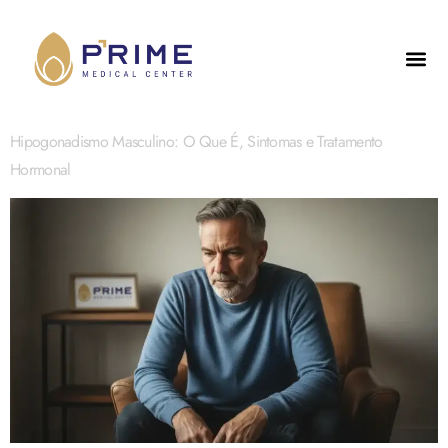
Hipogonadismo Masculino: O Que É, Sintomas e Tratamento
Hormonal